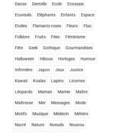
Danse
Dentelle
Ecole
Ecossais
Ecureuils
Eléphants
Enfants
Espace
Etoiles
Flamants roses
Fleurs
Fluo
Folklore
Fruits
Fées
Féminisme
Fête
Geek
Gothique
Gourmandises
Halloween
Hiboux
Horloges
Humour
Infirmière
Japon
Jeux
Justice
Kawaii
Koalas
Lapins
Licornes
Léopards
Maman
Mamie
Maître
Maîtresse
Mer
Messages
Mode
Motifs
Musique
Médecin
Métiers
Nacré
Nature
Noeuds
Nounou