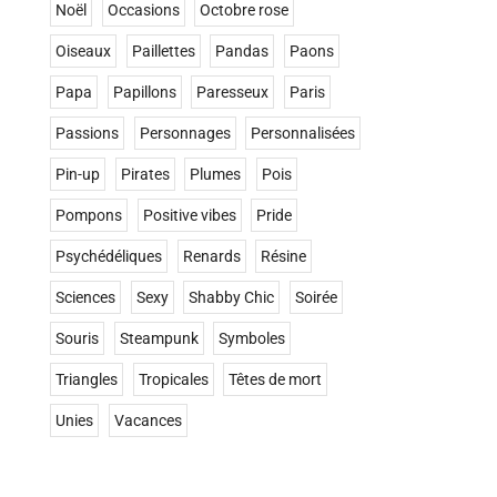
Noël
Occasions
Octobre rose
Oiseaux
Paillettes
Pandas
Paons
Papa
Papillons
Paresseux
Paris
Passions
Personnages
Personnalisées
Pin-up
Pirates
Plumes
Pois
Pompons
Positive vibes
Pride
Psychédéliques
Renards
Résine
Sciences
Sexy
Shabby Chic
Soirée
Souris
Steampunk
Symboles
Triangles
Tropicales
Têtes de mort
Unies
Vacances