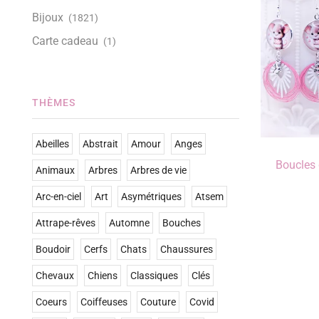
Bijoux
(1821)
Carte cadeau
(1)
THÈMES
Abeilles
Abstrait
Amour
Anges
Boucles d
Animaux
Arbres
Arbres de vie
Arc-en-ciel
Art
Asymétriques
Atsem
Attrape-rêves
Automne
Bouches
Boudoir
Cerfs
Chats
Chaussures
Chevaux
Chiens
Classiques
Clés
Coeurs
Coiffeuses
Couture
Covid