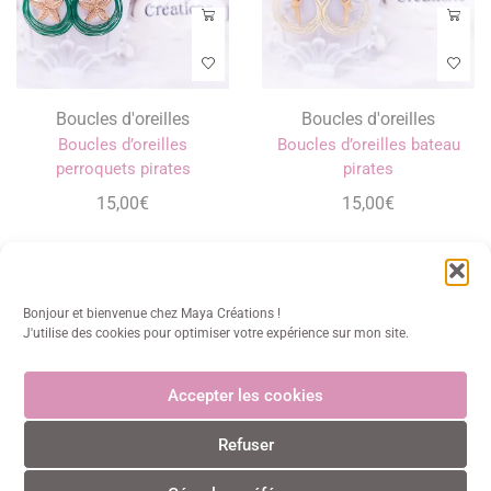
Boucles d'oreilles
Boucles d'oreilles
Boucles d’oreilles
Boucles d’oreilles bateau
perroquets pirates
pirates
15,00
€
15,00
€
Bonjour et bienvenue chez Maya Créations !
J'utilise des cookies pour optimiser votre expérience sur mon site.
Accepter les cookies
Maya Créations
Refuser
info@mayacreations.fr
CGU
•
CGV
•
Politique de confidentialité
•
Politique des
cookies
•
Mentions légales
© Maya Créations • Tous droits réservés • 2024