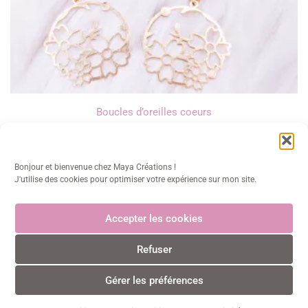
Boucles d’oreilles coeurs
13,00
€
Bonjour et bienvenue chez Maya Créations !
J'utilise des cookies pour optimiser votre expérience sur mon site.
Accepter les cookies
Maya Créations
Refuser
info@mayacreations.fr
CGU
•
CGV
•
Politique de confidentialité
•
Politique des
cookies
•
Mentions légales
© Maya Créations • Tous droits réservés • 2024
Gérer les préférences
0
0
Paiements CB sécurisés et certifiés 3D Secure avec Stripe