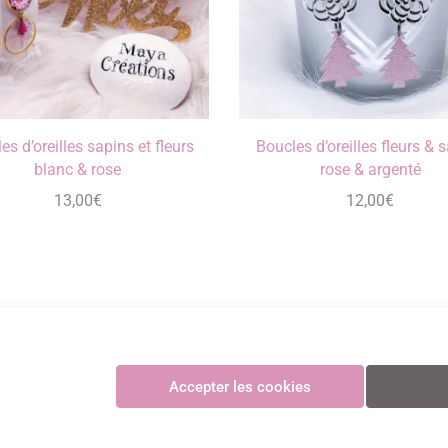
es d’oreilles sapins et fleurs
Boucles d’oreilles fleurs & 
blanc & rose
rose & argenté
13,00
€
12,00
€
Maya Créations
Accepter les cookies
GV
•
Politique de confidentialité
•
Politique des cookies
•
Mentions légales
© Maya Création
Paiements CB sécurisés et certifiés 3D Secure avec Stripe