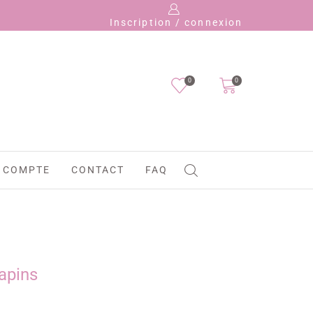
Payez en 4
Inscription / connexion
0
0
 COMPTE
CONTACT
FAQ
sapins