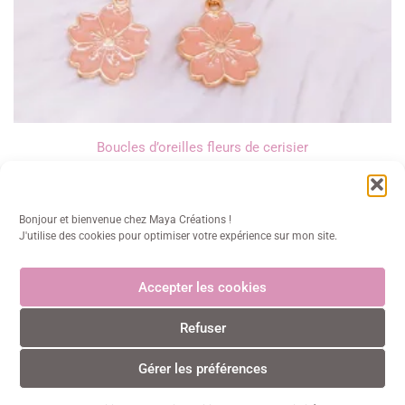
Boucles d’oreilles fleurs de cerisier
13,00
€
Bonjour et bienvenue chez Maya Créations !
J'utilise des cookies pour optimiser votre expérience sur mon site.
Accepter les cookies
Maya Créations
Refuser
info@mayacreations.fr
CGU
•
CGV
•
Politique de confidentialité
•
Politique des
cookies
•
Mentions légales
© Maya Créations • Tous droits réservés • 2024
Gérer les préférences
0
0
Paiements CB sécurisés et certifiés 3D Secure avec Stripe