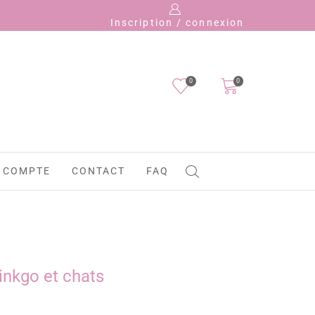
Payez en 4 fo
Inscription / connexion
0
0
 COMPTE
CONTACT
FAQ
ginkgo et chats