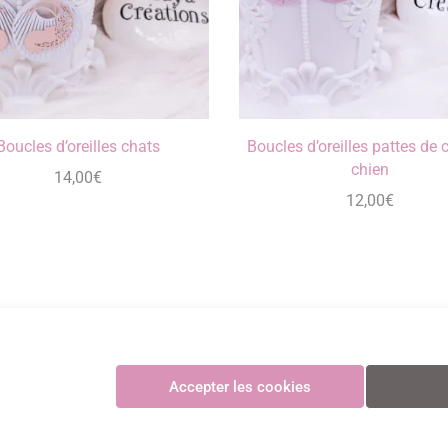
Boucles d’oreilles chats
Boucles d’oreilles pattes de 
chien
14,00
€
12,00
€
Maya Créations
Accepter les cookies
GV
•
Politique de confidentialité
•
Politique des cookies
•
Mentions légales
© Maya Création
Paiements CB sécurisés et certifiés 3D Secure avec Stripe