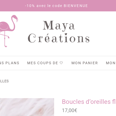
-10% avec le code BIENVENUE
Maya
Créations
NS PLANS
MES COUPS DE 🤍
MON PANIER
MON
ILLES
Boucles d’oreilles f
17,00
€