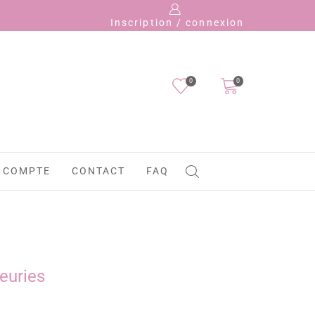
Payez e
Inscription / connexion
0
0
 COMPTE
CONTACT
FAQ
leuries