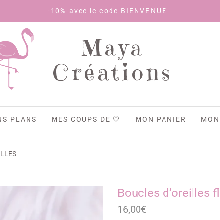
-10% avec le code BIENVENUE
Maya
Créations
NS PLANS
MES COUPS DE 🤍
MON PANIER
MON
ILLES
Boucles d’oreilles f
16,00
€