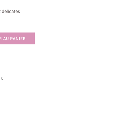
t délicates
 AU PANIER
ns