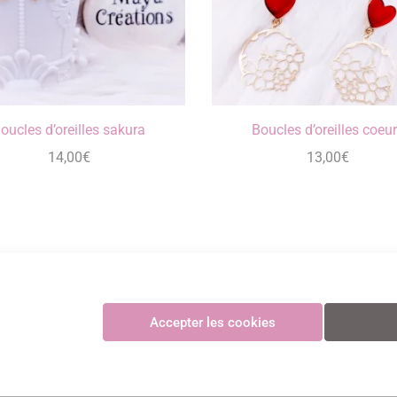
oucles d’oreilles sakura
Boucles d’oreilles coeu
14,00
€
13,00
€
Maya Créations
Accepter les cookies
GV
•
Politique de confidentialité
•
Politique des cookies
•
Mentions légales
© Maya Création
Paiements CB sécurisés et certifiés 3D Secure avec Stripe