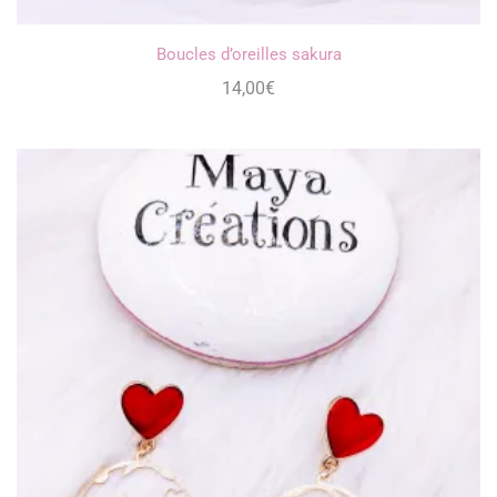
Boucles d’oreilles sakura
14,00
€