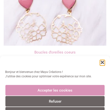
Boucles d’oreilles coeurs
13,00
€
Bonjour et bienvenue chez Maya Créations !
J'utilise des cookies pour optimiser votre expérience sur mon site.
Accepter les cookies
Maya Créations
Refuser
info@mayacreations.fr
CGU
•
CGV
•
Politique de confidentialité
•
Politique des