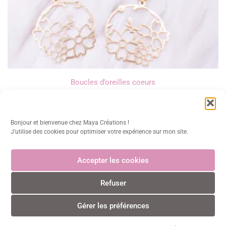
Boucles d’oreilles coeurs
13,00
€
Bonjour et bienvenue chez Maya Créations !
J'utilise des cookies pour optimiser votre expérience sur mon site.
Accepter les cookies
Maya Créations
Refuser
info@mayacreations.fr
CGU
•
CGV
•
Politique de confidentialité
•
Politique des
cookies
•
Mentions légales
© Maya Créations • Tous droits réservés • 2024
Gérer les préférences
0
0
Paiements CB sécurisés et certifiés 3D Secure avec Stripe