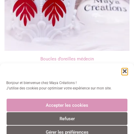
Boucles d’oreilles médecin
14,00
€
Bonjour et bienvenue chez Maya Créations !
J'utilise des cookies pour optimiser votre expérience sur mon site.
Accepter les cookies
Maya Créations
Refuser
info@mayacreations.fr
CGU
•
CGV
•
Politique de confidentialité
•
Politique des
cookies
•
Mentions légales
© Maya Créations • Tous droits réservés • 2024
Gérer les préférences