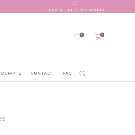
Payez en 4 fois 
Inscription / connexion
0
0
 COMPTE
CONTACT
FAQ
es