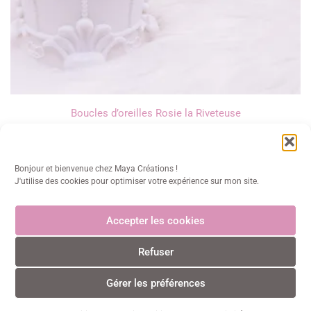
Boucles d’oreilles Rosie la Riveteuse
10,00
€
Bonjour et bienvenue chez Maya Créations !
J'utilise des cookies pour optimiser votre expérience sur mon site.
Accepter les cookies
Maya Créations
Refuser
info@mayacreations.fr
CGU
•
CGV
•
Politique de confidentialité
•
Politique des
cookies
•
Mentions légales
© Maya Créations • Tous droits réservés • 2024
Gérer les préférences
0
0
Paiements CB sécurisés et certifiés 3D Secure avec Stripe