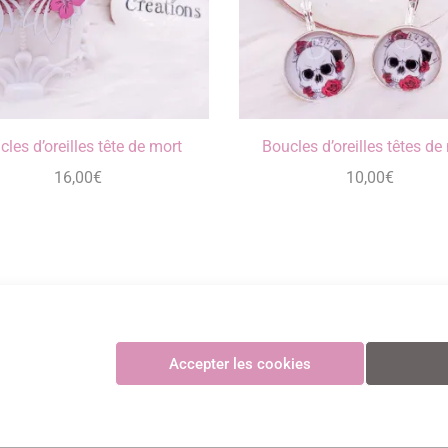
cles d’oreilles tête de mort
Boucles d’oreilles têtes de
16,00
€
10,00
€
Maya Créations
Accepter les cookies
GV
•
Politique de confidentialité
•
Politique des cookies
•
Mentions légales
© Maya Création
Paiements CB sécurisés et certifiés 3D Secure avec Stripe