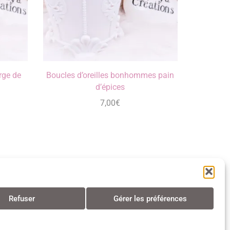
orge de
Boucles d’oreilles bonhommes pain
d’épices
7,00
€
Refuser
Gérer les préférences
s • Tous droits réservés • 2024