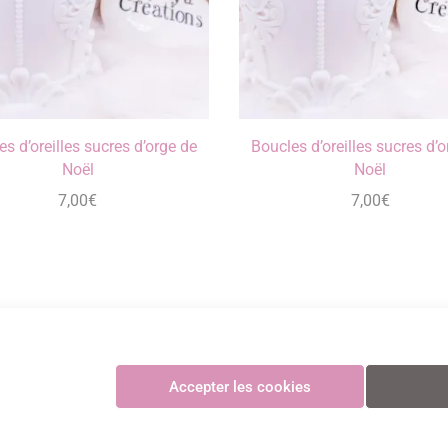
s d’oreilles sucres d’orge de
Boucles d’oreilles sucres d’
Noël
Noël
7,00
€
7,00
€
Maya Créations
Accepter les cookies
GV
•
Politique de confidentialité
•
Politique des cookies
•
Mentions légales
© Maya Création
Paiements CB sécurisés et certifiés 3D Secure avec Stripe