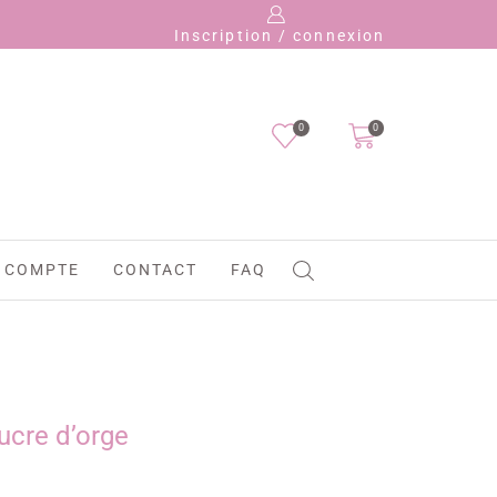
Pay
Inscription / connexion
0
0
 COMPTE
CONTACT
FAQ
sucre d’orge