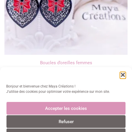
Boucles d’oreilles femmes
16,00
€
Bonjour et bienvenue chez Maya Créations !
J'utilise des cookies pour optimiser votre expérience sur mon site.
Accepter les cookies
Maya Créations
Refuser
info@mayacreations.fr
CGU
•
CGV
•
Politique de confidentialité
•
Politique des