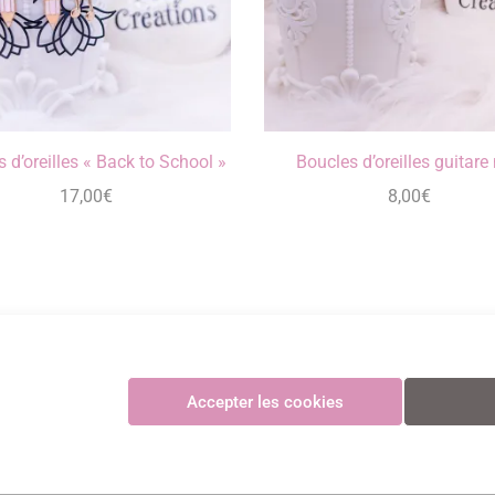
 d’oreilles « Back to School »
Boucles d’oreilles guitare 
17,00
€
8,00
€
Maya Créations
Accepter les cookies
GV
•
Politique de confidentialité
•
Politique des cookies
•
Mentions légales
© Maya Création
Paiements CB sécurisés et certifiés 3D Secure avec Stripe