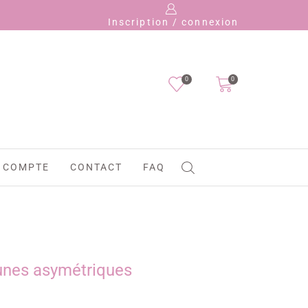
Payez en 4 foi
Inscription / connexion
0
0
 COMPTE
CONTACT
FAQ
lunes asymétriques