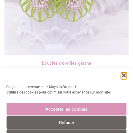
Boucles d’oreilles geisha
16,00
€
Bonjour et bienvenue chez Maya Créations !
J'utilise des cookies pour optimiser votre expérience sur mon site.
Accepter les cookies
Maya Créations
Refuser
info@mayacreations.fr
CGU
•
CGV
•
Politique de confidentialité
•
Politique des