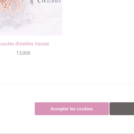
oucles d’oreilles fraises
13,00
€
Maya Créations
Accepter les cookies
GV
•
Politique de confidentialité
•
Politique des cookies
•
Mentions légales
© Maya Création
Paiements CB sécurisés et certifiés 3D Secure avec Stripe