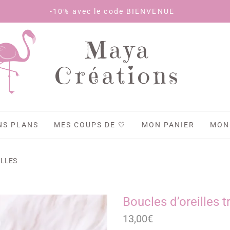
-10% avec le code BIENVENUE
Maya
Créations
NS PLANS
MES COUPS DE 🤍
MON PANIER
MON
ILLES
Boucles d’oreilles t
13,00
€