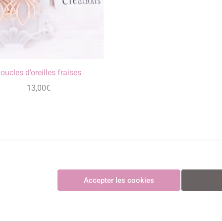
oucles d’oreilles fraises
13,00
€
Maya Créations
Accepter les cookies
GV
•
Politique de confidentialité
•
Politique des cookies
•
Mentions légales
© Maya Création
Paiements CB sécurisés et certifiés 3D Secure avec Stripe