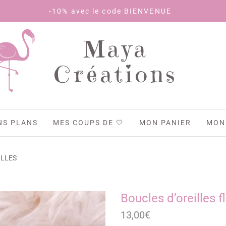
-10% avec le code BIENVENUE
Maya
Créations
NS PLANS
MES COUPS DE 🤍
MON PANIER
MON
ILLES
Boucles d’oreilles f
13,00
€