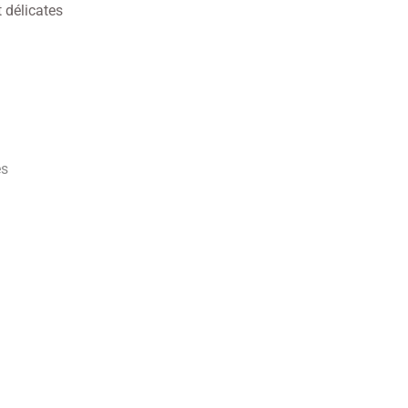
t délicates
es