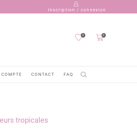
Pay
Inscription / connexion
0
0
 COMPTE
CONTACT
FAQ
leurs tropicales