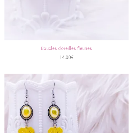
Boucles d’oreilles fleuries
14,00
€