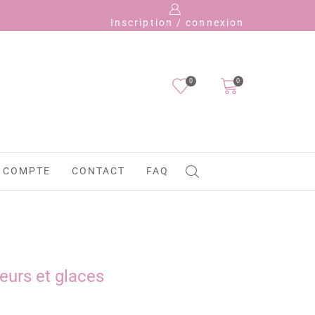
Payez en 4 fois 
Inscription / connexion
0
0
 COMPTE
CONTACT
FAQ
leurs et glaces