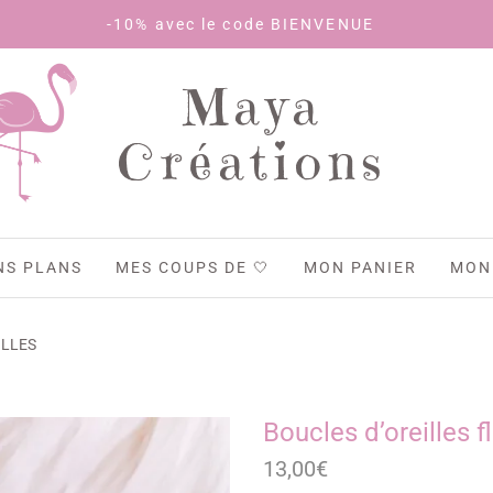
% avec le code BIENVENUE
Maya
Créations
NS PLANS
MES COUPS DE 🤍
MON PANIER
MON
ILLES
Boucles d’oreilles f
13,00
€