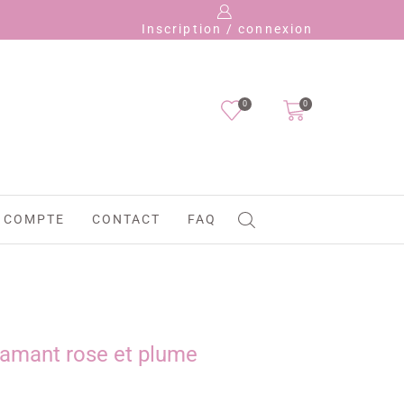
P
Inscription / connexion
0
0
 COMPTE
CONTACT
FAQ
flamant rose et plume