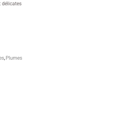
t délicates
es
,
Plumes