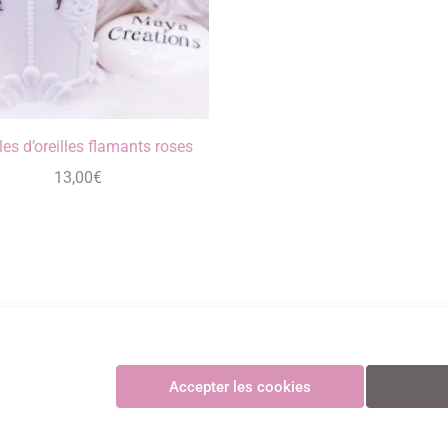
es d’oreilles flamants roses
13,00
€
Maya Créations
Accepter les cookies
GV
•
Politique de confidentialité
•
Politique des cookies
•
Mentions légales
© Maya Création
Paiements CB sécurisés et certifiés 3D Secure avec Stripe