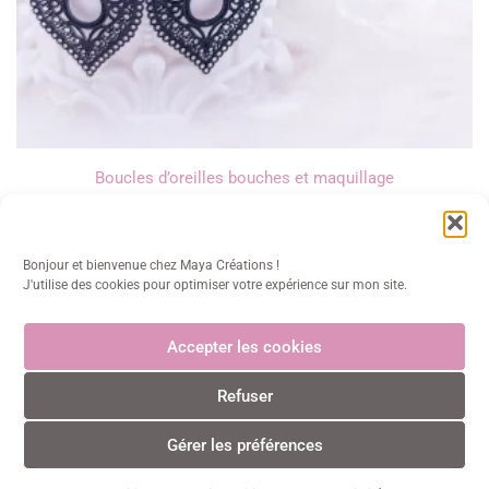
Boucles d’oreilles bouches et maquillage
18,00
€
Bonjour et bienvenue chez Maya Créations !
J'utilise des cookies pour optimiser votre expérience sur mon site.
Accepter les cookies
Maya Créations
Refuser
info@mayacreations.fr
CGU
•
CGV
•
Politique de confidentialité
•
Politique des
cookies
•
Mentions légales
© Maya Créations • Tous droits réservés • 2024
Gérer les préférences
0
0
Paiements CB sécurisés et certifiés 3D Secure avec Stripe