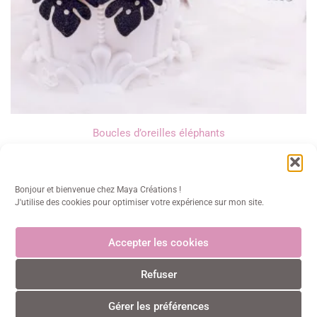
Boucles d’oreilles éléphants
15,00
€
Bonjour et bienvenue chez Maya Créations !
J'utilise des cookies pour optimiser votre expérience sur mon site.
Accepter les cookies
Maya Créations
Refuser
info@mayacreations.fr
CGU
•
CGV
•
Politique de confidentialité
•
Politique des
cookies
•
Mentions légales
© Maya Créations • Tous droits réservés • 2024
Gérer les préférences