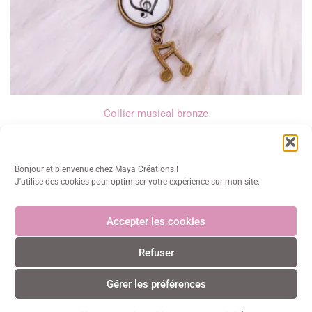
Collier musical bronze
13,00
€
Bonjour et bienvenue chez Maya Créations !
J'utilise des cookies pour optimiser votre expérience sur mon site.
Accepter les cookies
Maya Créations
Refuser
info@mayacreations.fr
CGU
•
CGV
•
Politique de confidentialité
•
Politique des
cookies
•
Mentions légales
© Maya Créations • Tous droits réservés • 2024
Gérer les préférences
0
0
Paiements CB sécurisés et certifiés 3D Secure avec Stripe