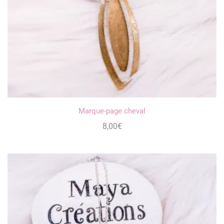
Marque-page cheval
8,00
€