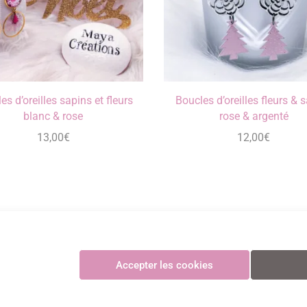
es d’oreilles sapins et fleurs
Boucles d’oreilles fleurs & 
blanc & rose
rose & argenté
13,00
€
12,00
€
Maya Créations
Accepter les cookies
GV
•
Politique de confidentialité
•
Politique des cookies
•
Mentions légales
© Maya Création
Paiements CB sécurisés et certifiés 3D Secure avec Stripe