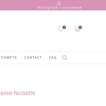
P
Inscription / connexion
0
0
 COMPTE
CONTACT
FAQ
Casse-Noisette