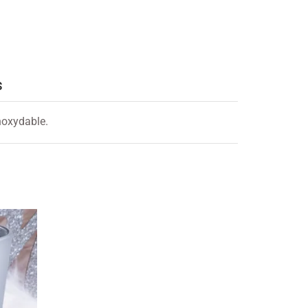
S
noxydable.