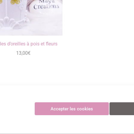
es d’oreilles à pois et fleurs
13,00
€
Maya Créations
Accepter les cookies
GV
•
Politique de confidentialité
•
Politique des cookies
•
Mentions légales
© Maya Création
Paiements CB sécurisés et certifiés 3D Secure avec Stripe