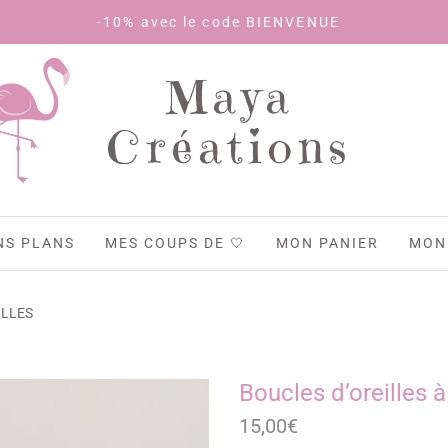
-10% avec le code BIENVENUE
Maya
Créations
NS PLANS
MES COUPS DE 🤍
MON PANIER
MON
ILLES
Boucles d’oreilles à
15,00
€