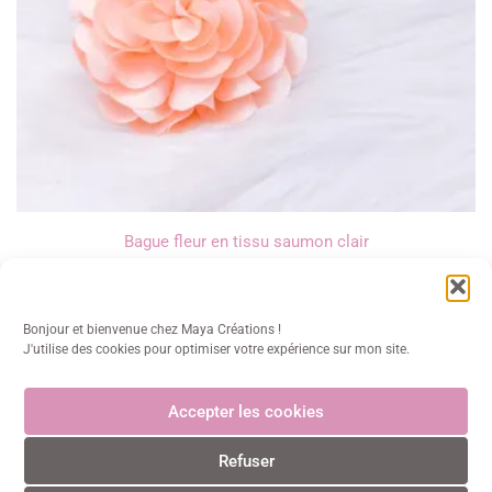
Bague fleur en tissu saumon clair
10,00
€
Bonjour et bienvenue chez Maya Créations !
J'utilise des cookies pour optimiser votre expérience sur mon site.
Accepter les cookies
Maya Créations
Refuser
info@mayacreations.fr
CGU
•
CGV
•
Politique de confidentialité
•
Politique des