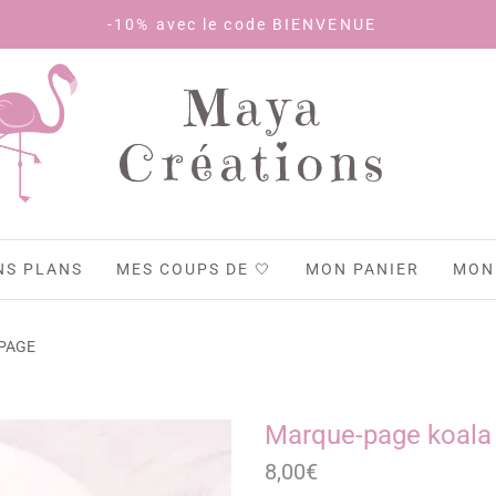
-10% avec le code BIENVENUE
Maya
Créations
NS PLANS
MES COUPS DE 🤍
MON PANIER
MON
PAGE
Marque-page koala
8,00
€