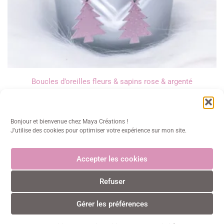
Boucles d’oreilles fleurs & sapins rose & argenté
12,00
€
Bonjour et bienvenue chez Maya Créations !
J'utilise des cookies pour optimiser votre expérience sur mon site.
Accepter les cookies
Maya Créations
Refuser
info@mayacreations.fr
CGU
•
CGV
•
Politique de confidentialité
•
Politique des
cookies
•
Mentions légales
© Maya Créations • Tous droits réservés • 2024
Gérer les préférences
0
0
Paiements CB sécurisés et certifiés 3D Secure avec Stripe