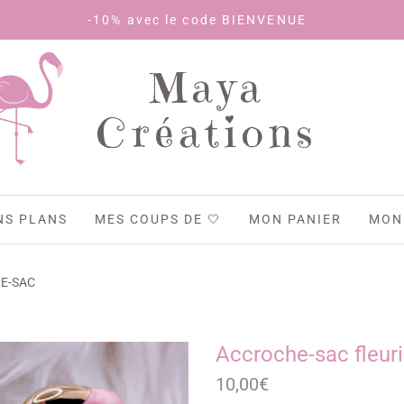
-10% avec le code BIENVENUE
Maya
Créations
NS PLANS
MES COUPS DE 🤍
MON PANIER
MON
E-SAC
Accroche-sac fleuri
10,00
€