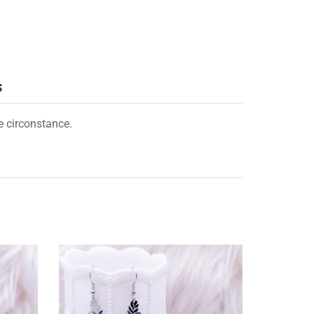
S
te circonstance.