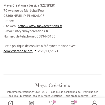
Maya Créations (Jessica SZENKER)
70 Avenue du Maréchal Foch
93360 NEUILLY-PLAISANCE
France
Site web :
https://www.mayacreations.fr
E-mail :
info@
mayacreations.fr
Numéro de téléphone : 0683440135
Cette politique de cookies a été synchronisée avec
cookiedatabase.org
le 23/11/2021.
Maya Créations
info@mayacreations.fr
CGU
•
CGV
•
Politique de confidentialité
•
Politique des
cookies
•
Mentions légales
© Maya Créations • Tous droits réservés • 2024
0
0
Paiements CB sécurisés et certifiés 3D Secure avec Stripe