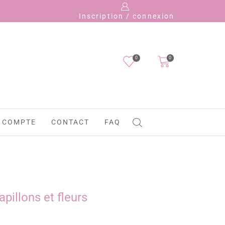
Payez en 4 fois s
Inscription / connexion
0
0
 COMPTE
CONTACT
FAQ
apillons et fleurs