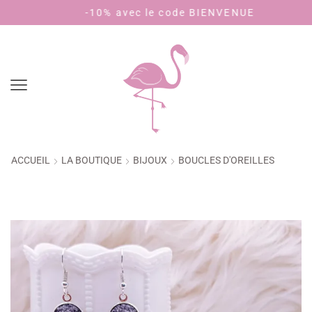
-10% avec le code BIENVENUE
Payez en 4
ACCUEIL
LA BOUTIQUE
BIJOUX
BOUCLES D'OREILLES