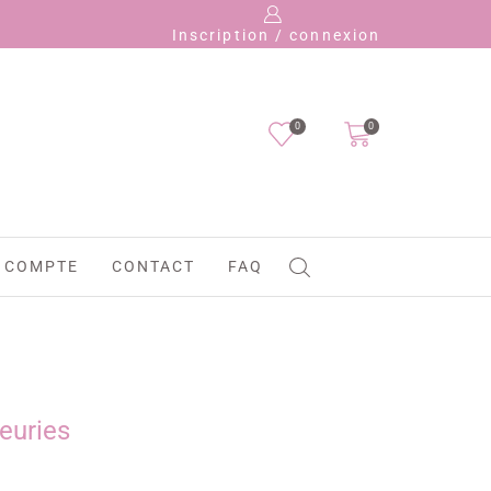
Payez en 
Inscription / connexion
0
0
 COMPTE
CONTACT
FAQ
leuries