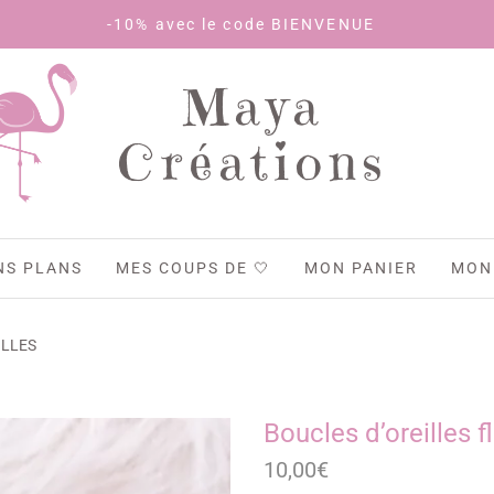
-10% avec le code BIENVENUE
Maya
Créations
NS PLANS
MES COUPS DE 🤍
MON PANIER
MON
ILLES
Boucles d’oreilles f
10,00
€