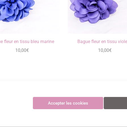
e fleur en tissu bleu marine
Bague fleur en tissu viole
10,00
€
10,00
€
Maya Créations
Accepter les cookies
GV
•
Politique de confidentialité
•
Politique des cookies
•
Mentions légales
© Maya Création
Paiements CB sécurisés et certifiés 3D Secure avec Stripe